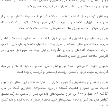
پایش، کنترل و بررسی محموله‌های کشاورزی مشغول بودند تا سلامت و استاندارد
بودن این محصولات برای صادرات، واردات و ترانزیت تضمین شود.
وی اظهار کرد: در سال گذشته ۱۸۹ هزار و ۸۵۵ تُن انواع محصولات کشاورزی پس از
طی مراحل ارزیابی تخصصی و دریافت گواهی‌های بهداشتی لازم، از گمرکات جلفا،
نوردوز، سهلان، مراغه، تبریز و بناب به کشور‌های مختلف صادر شده است.
رئیس سازمان جهادکشاورزی آذربایجان شرقی ادامه داد: عمده این محصولات شامل
سیب، مرکبات، میوه‌های هسته‌دار، صیفی‌جات، خشکبار، کشمش، انار، کیوی، انگور،
خرما، محصولات گلخانه‌ای و برخی فرآورده‌های لبنی بوده که سهم قابل توجهی در
افزایش مبادلات کشاورزی استان داشته‌اند.
شفیعی افزود: کشور‌های مقصد نیز بیشتر شامل اعضای اتحادیه اقتصادی اوراسیا،
آذربایجان، ترکیه، عراق، پاکستان، روسیه، ارمنستان و گرجستان بوده است.
رئیس سازمان جهادکشاورزی آذربایجان شرقی با اشاره به نقش این استان در تامین
امنیت غذایی کشور و اهمیت گمرکات در ورود محصولات کشاورزی گفت: در سال
گذشته ۱۸۹ هزار و ۶۴۴ تن انواع محموله‌های وارداتی پس از بررسی مدارک، تطبیق
گواهی‌های بهداشتی و انجام بازرسی‌های فنی، مجوز ترخیص دریافت کرده و وارد کشور
شده‌اند.